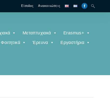
Είσοδος
Ανακοινώσεις
χιακά
Μεταπτυχιακά
Erasmus+
Φοιτητικά
Έρευνα
Εργαστήρια