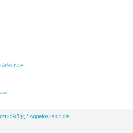
ών Δεδομένων
ένων
σπυρλίδης / Aggelos Ispirlidis