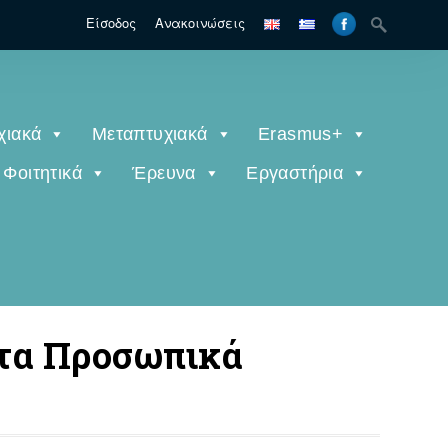
Είσοδος
Ανακοινώσεις
χιακά
Μεταπτυχιακά
Erasmus+
Φοιτητικά
Έρευνα
Εργαστήρια
α τα Προσωπικά