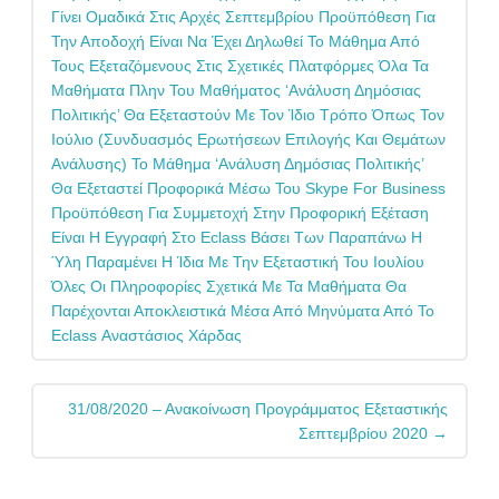
Γίνει Ομαδικά Στις Αρχές Σεπτεμβρίου Προϋπόθεση Για
Την Αποδοχή Είναι Να Έχει Δηλωθεί Το Μάθημα Από
Τους Εξεταζόμενους Στις Σχετικές Πλατφόρμες Όλα Τα
Μαθήματα Πλην Του Μαθήματος ‘Ανάλυση Δημόσιας
Πολιτικής’ Θα Εξεταστούν Με Τον Ίδιο Τρόπο Όπως Τον
Ιούλιο (συνδυασμός Ερωτήσεων Επιλογής Και Θεμάτων
Ανάλυσης) Το Μάθημα ‘Ανάλυση Δημόσιας Πολιτικής’
Θα Εξεταστεί Προφορικά Μέσω Του Skype For Business
Προϋπόθεση Για Συμμετοχή Στην Προφορική Εξέταση
Είναι Η Εγγραφή Στο Eclass Βάσει Των Παραπάνω Η
Ύλη Παραμένει Η Ίδια Με Την Εξεταστική Του Ιουλίου
Όλες Οι Πληροφορίες Σχετικά Με Τα Μαθήματα Θα
Παρέχονται Αποκλειστικά Μέσα Από Μηνύματα Από Το
Eclass Αναστάσιος Χάρδας
31/08/2020 – Ανακοίνωση Προγράμματος Εξεταστικής
Σεπτεμβρίου 2020
→