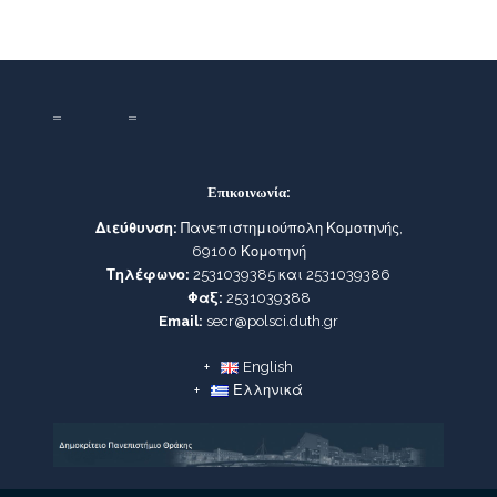
Επικοινωνία:
Διεύθυνση:
Πανεπιστημιούπολη Κομοτηνής,
69100 Κομοτηνή
Τηλέφωνο:
2531039385 και 2531039386
Φαξ:
2531039388
Email:
secr@polsci.duth.gr
English
Ελληνικά