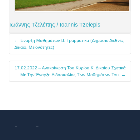
Ιωάννης Τζελέπης / Ioannis Tzelepis
Post
←
Έναρξη Μαθημάτων Β. Γραμματίκα (Δημόσιο Διεθνές
navigation
Δίκαιο, Μειονότητες)
17.02.2022 – Ανακοίνωση Του Κυρίου Κ. Δικαίου Σχετικά
Με Την Έναρξη Διδασκαλίας Των Μαθημάτων Του.
→