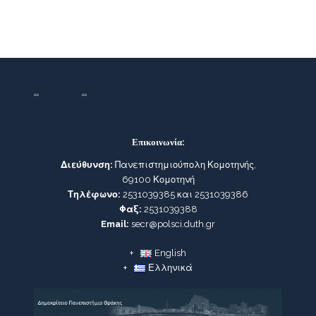
Επικοινωνία:
Διεύθυνση:
Πανεπιστημιούπολη Κομοτηνής,
69100 Κομοτηνή
Τηλέφωνο:
2531039385 και 2531039386
Φαξ:
2531039388
Email:
secr@polsci.duth.gr
English
Ελληνικά