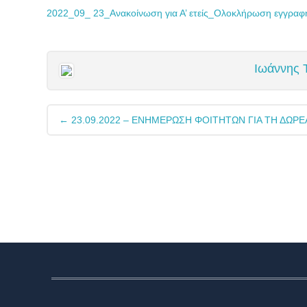
2022_09_ 23_Ανακοίνωση για Α’ ετείς_Ολοκλήρωση εγγραφ
Ιωάννης Τ
Post
←
23.09.2022 – ΕΝΗΜΕΡΩΣΗ ΦΟΙΤΗΤΩΝ ΓΙΑ ΤΗ ΔΩΡΕ
navigation