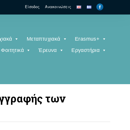
Είσοδος
Ανακοινώσεις
χιακά
Μεταπτυχιακά
Erasmus+
Φοιτητικά
Έρευνα
Εργαστήρια
εγγραφής των