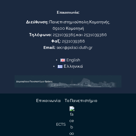
Επικοινωνία:
Διεύθυνση:
Πανεπιστημιούπολη Κομοτηνής,
69100 Κομοτηνή
Τηλέφωνο:
2531039385 και 2531039386
Φαξ:
2531039388
Email:
secr@polsci.duth.gr
English
Ελληνικά
Επικοινωνία
Το Πανεπιστήμιο
ECTS