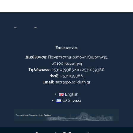
Επικοινωνία:
Διεύθυνση:
Πανεπιστημιούπολη Κομοτηνής,
69100 Κομοτηνή
Τηλέφωνο:
2531039385 και 2531039386
Φαξ:
2531039388
Email:
secr@polsci.duth.gr
English
Ελληνικά