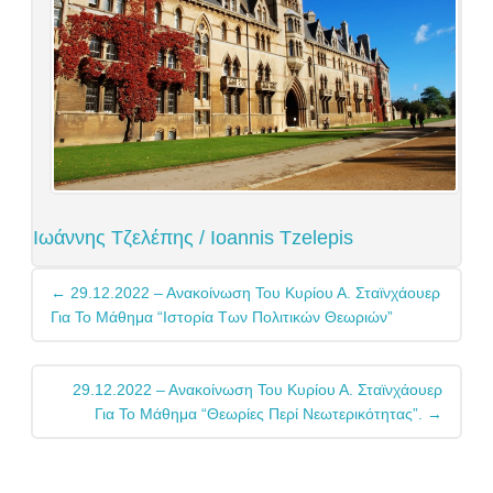
Ιωάννης Τζελέπης / Ioannis Tzelepis
Post
←
29.12.2022 – Ανακοίνωση Του Κυρίου Α. Σταϊνχάουερ
navigation
Για Το Μάθημα “Ιστορία Των Πολιτικών Θεωριών”
29.12.2022 – Ανακοίνωση Του Κυρίου Α. Σταϊνχάουερ
Για Το Μάθημα “Θεωρίες Περί Νεωτερικότητας”.
→