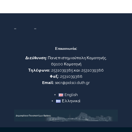
Επικοινωνία:
Διεύθυνση:
Πανεπιστημιούπολη Κομοτηνής,
69100 Κομοτηνή
Τηλέφωνο:
2531039385 και 2531039386
Φαξ:
2531039388
Email:
secr@polsci.duth.gr
English
Ελληνικά