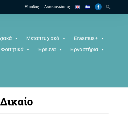
Είσοδος
Ανακοινώσεις
χιακά
Μεταπτυχιακά
Erasmus+
Φοιτητικά
Έρευνα
Εργαστήρια
 Δικαίο