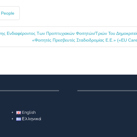
 People
ς Ενδιαφέροντος Των Προπτυχιακών Φοιτητών/τριών Του Δημοκριτεί
«Φοιτητές Πρεσβευτές Σταδιοδρομίας Ε.Ε.» («EU Car
English
Ελληνικά