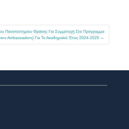
ου Πανεπιστημίου Θράκης Για Συμμετοχή Στο Πρόγραμμα
eers Ambassadors) Για Το Ακαδημαϊκό Έτος 2024-2025
→