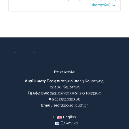
Φοιτητών)
→
Επικοινωνία:
Διεύθυνση:
Πανεπιστημιούπολη Κομοτηνής,
69100 Κομοτηνή
Τηλέφωνο:
2531039385 και 2531039386
Φαξ:
2531039388
Email:
secr@polsci.duth.gr
English
Ελληνικά