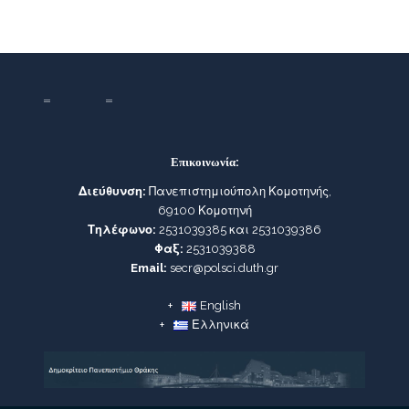
Επικοινωνία:
Διεύθυνση:
Πανεπιστημιούπολη Κομοτηνής,
69100 Κομοτηνή
Τηλέφωνο:
2531039385 και 2531039386
Φαξ:
2531039388
Email:
secr@polsci.duth.gr
English
Ελληνικά