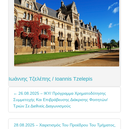
Ιωάννης Τζελέπης / Ioannis Tzelepis
Post
←
26.08.2025 – ΙΚΥ/ Πρόγραμμα Χρηματοδότησης
navigation
Συμμετοχής Και Επιβράβευσης Διάκρισης Φοιτητών/
Τριών Σε Διεθνείς Διαγωνισμούς
28.08.2025 – Χαιρετισμός Του Προέδρου Του Τμήματος,