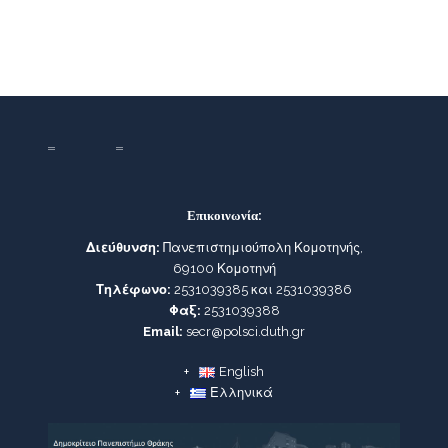
Επικοινωνία:
Διεύθυνση:
Πανεπιστημιούπολη Κομοτηνής,
69100 Κομοτηνή
Τηλέφωνο:
2531039385 και 2531039386
Φαξ:
2531039388
Email:
secr@polsci.duth.gr
English
Ελληνικά