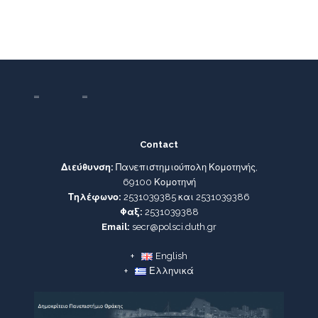
Contact
Διεύθυνση:
Πανεπιστημιούπολη Κομοτηνής,
69100 Κομοτηνή
Τηλέφωνο:
2531039385 και 2531039386
Φαξ:
2531039388
Email:
secr@polsci.duth.gr
English
Ελληνικά