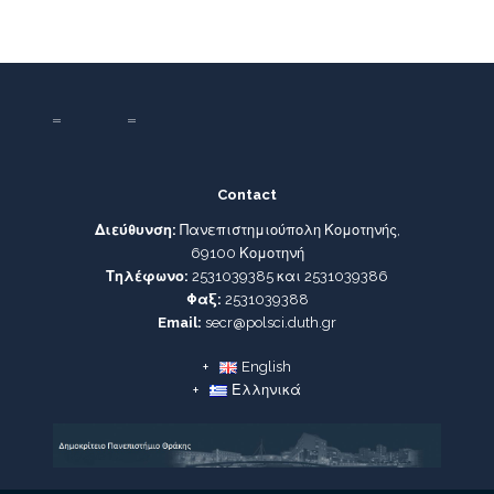
Contact
Διεύθυνση:
Πανεπιστημιούπολη Κομοτηνής,
69100 Κομοτηνή
Τηλέφωνο:
2531039385 και 2531039386
Φαξ:
2531039388
Email:
secr@polsci.duth.gr
English
Ελληνικά