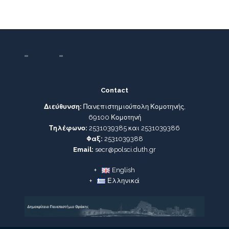
Contact
Διεύθυνση:
Πανεπιστημιούπολη Κομοτηνής,
69100 Κομοτηνή
Τηλέφωνο:
2531039385 και 2531039386
Φαξ:
2531039388
Email:
secr@polsci.duth.gr
English
Ελληνικά